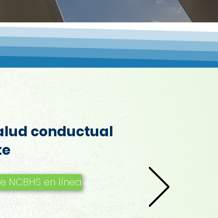
alud conductual
te
ite NCBHS en línea