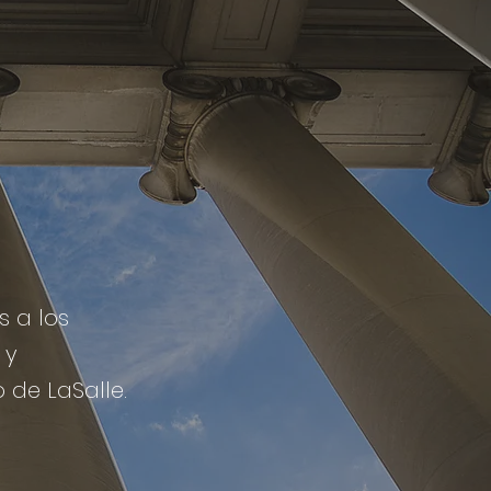
s a los
 y
 de LaSalle.