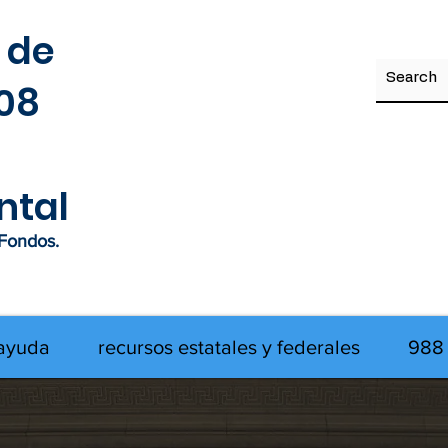
 de
708
ntal
 Fondos.
 ayuda
recursos estatales y federales
988 