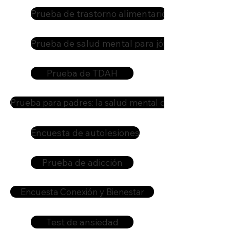
Prueba de trastorno alimentario
Prueba de salud mental para jóvenes
Prueba de TDAH
Prueba para padres: la salud mental de su hijo
Encuesta de autolesiones
Prueba de adicción
Encuesta Conexión y Bienestar
Test de ansiedad