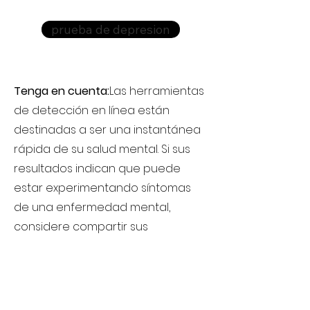
prueba de depresion
Tenga en cuenta:
Las herramientas
de detección en línea están
destinadas a ser una instantánea
rápida de su salud mental. Si sus
resultados indican que puede
estar experimentando síntomas
de una enfermedad mental,
considere compartir sus
resultados con alguien. Un
proveedor de salud mental (como
un médico o un terapeuta) puede
brindarle una evaluación