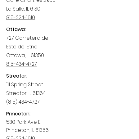
Calle Chartres 2960
La Salle, IL 61301
815-224-1610
Ottawa:
727 Carretera del
Este del Etna
Ottawa, IL 61350
815-434-4727
Streator:
111 Spring Street
Streator, IL 61364
(815) 434-4727
Princeton:
530 Park Ave E.
Princeton, IL 61356
815-224-1610